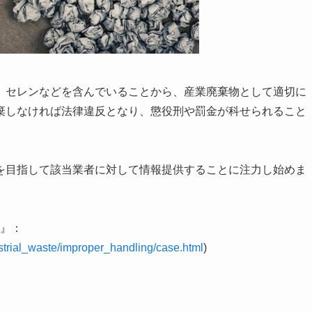
、セレンなどを含んでいることから、産業廃棄物として適切に
棄しなければ法律違反となり、懲役刑や罰金が科せられること
を目指して該当業者に対して情報提供することに注力し始めま
例』：
ustrial_waste/improper_handling/case.html
)