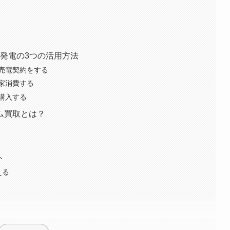
光発電の3つの活用方法
売電契約をする
家消費する
購入する
ム買取とは？
ト
える