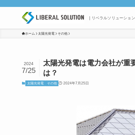
| リベラルソリューショ
ホーム
太陽光発電
その他
太陽光発電は電力会社が重
2024
7/25
は？
2024年7月25日
太陽光発電
その他